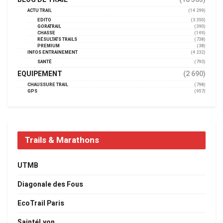
ACTU TRAIL
(14 299)
EDITO
(3 350)
GORATRAIL
(390)
CHASSE
(149)
RÉSULTATS TRAILS
(738)
PREMIUM
(38)
INFOS ENTRAINEMENT
(4 232)
SANTÉ
(793)
EQUIPEMENT
(2 690)
CHAUSSURE TRAIL
(798)
GPS
(957)
Trails & Marathons
UTMB
Diagonale des Fous
EcoTrail Paris
SaintéLyon