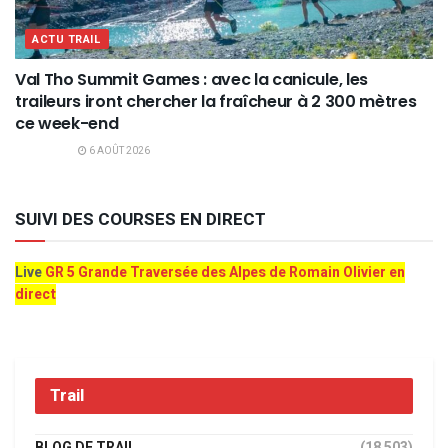
ACTU TRAIL
Val Tho Summit Games : avec la canicule, les
traileurs iront chercher la fraîcheur à 2 300 mètres
ce week-end
6 AOÛT 2026
SUIVI DES COURSES EN DIRECT
Live
GR 5 Grande Traversée des Alpes de Romain Olivier en
direct
Trail
BLOG DE TRAIL
(18 503)