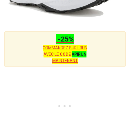
-25%
COMMANDEZ SUR I-RUN
AVEC LE
CODE
VPIRUN
MAINTENANT