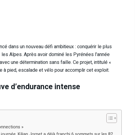
t lancé dans un nouveau défi ambitieux : conquérir le plus
es Alpes. Après avoir dominé les Pyrénées l’année
vec une détermination sans faille. Ce projet, intitulé «
 à pied, escalade et vélo pour accomplir cet exploit.
uve d’endurance intense
Connections »
e journée, Kilian Jornet a déjà franchi 6 sommets sur les 82