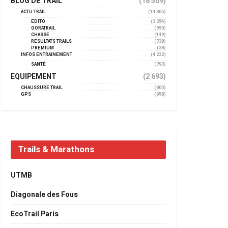
BLOG DE TRAIL
(18 509)
ACTU TRAIL
(14 305)
EDITO
(3 354)
GORATRAIL
(390)
CHASSE
(149)
RÉSULTATS TRAILS
(738)
PREMIUM
(38)
INFOS ENTRAINEMENT
(4 232)
SANTÉ
(793)
EQUIPEMENT
(2 693)
CHAUSSURE TRAIL
(800)
GPS
(958)
Trails & Marathons
UTMB
Diagonale des Fous
EcoTrail Paris