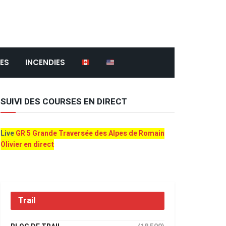
ES
INCENDIES
SUIVI DES COURSES EN DIRECT
Live
GR 5 Grande Traversée des Alpes de Romain
Olivier en direct
Trail