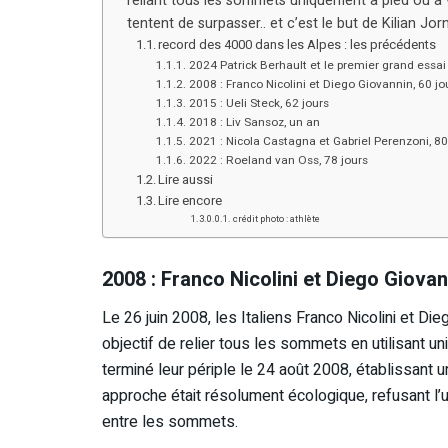
reliant tous les sommets uniquement à pied ou à 
tentent de surpasser.. et c’est le but de Kilian Jo
record des 4000 dans les Alpes : les précédents
2024 Patrick Berhault et le premier grand essai
2008 : Franco Nicolini et Diego Giovannin, 60 jo
2015 : Ueli Steck, 62 jours
2018 : Liv Sansoz, un an
2021 : Nicola Castagna et Gabriel Perenzoni, 80
2022 : Roeland van Oss, 78 jours
Lire aussi
Lire encore
crédit photo : athlète
2008 : Franco Nicolini et Diego Giovan
Le 26 juin 2008, les Italiens Franco Nicolini et Di
objectif de relier tous les sommets en utilisant un
terminé leur périple le 24 août 2008, établissant u
approche était résolument écologique, refusant l’
entre les sommets.