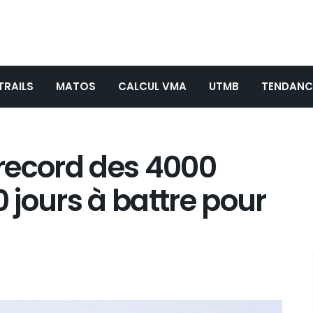
TRAILS
MATOS
CALCUL VMA
UTMB
TENDANC
e record des 4000
0 jours à battre pour