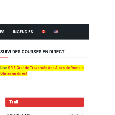
ES
INCENDIES
SUIVI DES COURSES EN DIRECT
Live
GR 5 Grande Traversée des Alpes de Romain
Olivier en direct
Trail