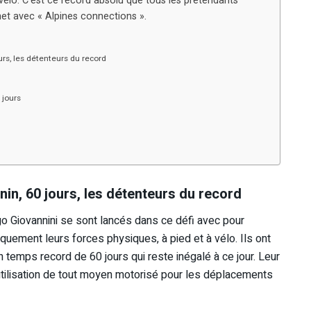
vélo. C’est ce record absolu que tous les prétendants
rnet avec « Alpines connections ».
urs, les détenteurs du record
 jours
nin, 60 jours, les détenteurs du record
ego Giovannini se sont lancés dans ce défi avec pour
iquement leurs forces physiques, à pied et à vélo. Ils ont
n temps record de 60 jours qui reste inégalé à ce jour. Leur
utilisation de tout moyen motorisé pour les déplacements