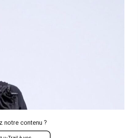
z notre contenu ?
 u-Trail à vos