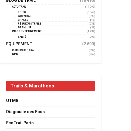
BLOG DE TRAIL
(18 496)
ACTU TRAIL
(14 292)
EDITO
(3 347)
GORATRAIL
(390)
CHASSE
(148)
RÉSULTATS TRAILS
(738)
PREMIUM
(38)
INFOS ENTRAINEMENT
(4 232)
SANTÉ
(793)
EQUIPEMENT
(2 690)
CHAUSSURE TRAIL
(798)
GPS
(957)
Trails & Marathons
UTMB
Diagonale des Fous
EcoTrail Paris