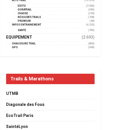
ACTU TRAIL
(14 314)
EDITO
(3 360)
GORATRAIL
(390)
CHASSE
(149)
RÉSULTATS TRAILS
(738)
PREMIUM
(38)
INFOS ENTRAINEMENT
(4 233)
SANTÉ
(794)
EQUIPEMENT
(2 693)
CHAUSSURE TRAIL
(800)
GPS
(958)
Trails & Marathons
UTMB
Diagonale des Fous
EcoTrail Paris
SaintéLyon