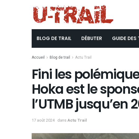
BLOG DE TRAIL
DÉBUTER
GUIDE DES 
Accueil
Blog de trail
Actu Trail
Fini les polémique
Hoka est le spons
l’UTMB jusqu’en 
17 août 2024
dans
Actu Trail