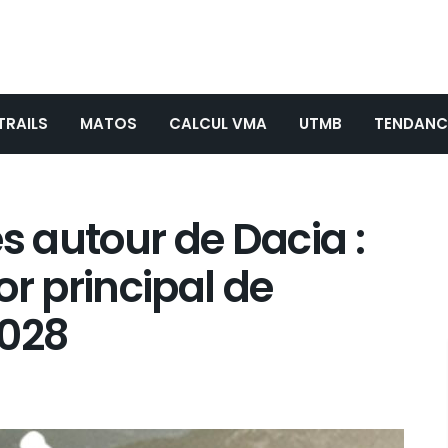
TRAILS
MATOS
CALCUL VMA
UTMB
TENDANC
s autour de Dacia :
or principal de
2028