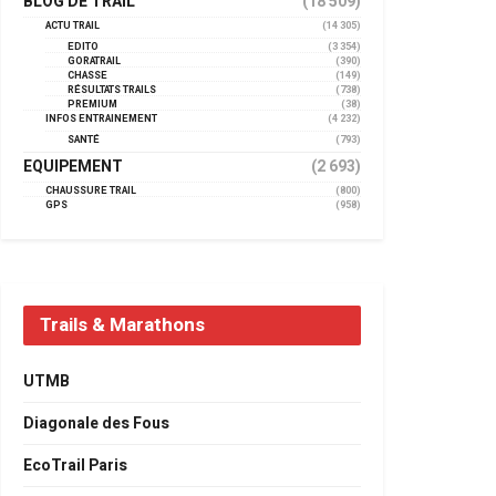
BLOG DE TRAIL
(18 509)
ACTU TRAIL
(14 305)
EDITO
(3 354)
GORATRAIL
(390)
CHASSE
(149)
RÉSULTATS TRAILS
(738)
PREMIUM
(38)
INFOS ENTRAINEMENT
(4 232)
SANTÉ
(793)
EQUIPEMENT
(2 693)
CHAUSSURE TRAIL
(800)
GPS
(958)
Trails & Marathons
UTMB
Diagonale des Fous
EcoTrail Paris