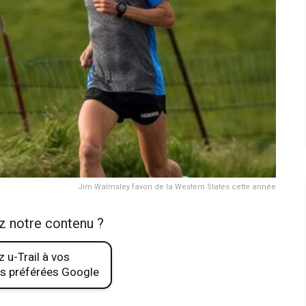
Jim Walmsley favori de la Western States cette année
z notre contenu ?
 u-Trail à vos
s préférées Google