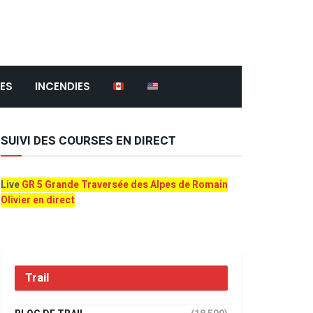
ES
INCENDIES
SUIVI DES COURSES EN DIRECT
Live
GR 5 Grande Traversée des Alpes de Romain
Olivier en direct
Trail