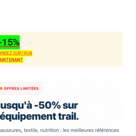
-15%
NDEZ SUR I-RUN
AINTENANT