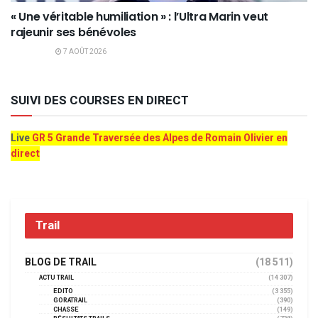
« Une véritable humiliation » : l’Ultra Marin veut
rajeunir ses bénévoles
7 AOÛT 2026
SUIVI DES COURSES EN DIRECT
Live
GR 5 Grande Traversée des Alpes de Romain Olivier en
direct
Trail
BLOG DE TRAIL
(18 511)
ACTU TRAIL
(14 307)
EDITO
(3 355)
GORATRAIL
(390)
CHASSE
(149)