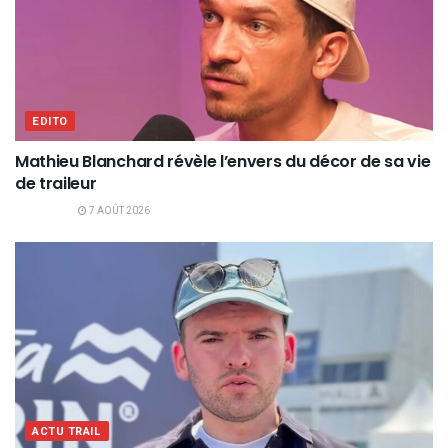
EDITO
Mathieu Blanchard révèle l’envers du décor de sa vie
de traileur
7 AOÛT 2026
ACTU TRAIL