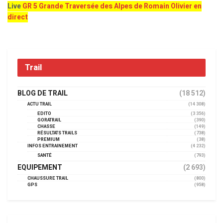
Live
GR 5 Grande Traversée des Alpes de Romain Olivier en
direct
Trail
BLOG DE TRAIL
(18 512)
ACTU TRAIL
(14 308)
EDITO
(3 356)
GORATRAIL
(390)
CHASSE
(149)
RÉSULTATS TRAILS
(738)
PREMIUM
(38)
INFOS ENTRAINEMENT
(4 232)
SANTÉ
(793)
EQUIPEMENT
(2 693)
CHAUSSURE TRAIL
(800)
GPS
(958)