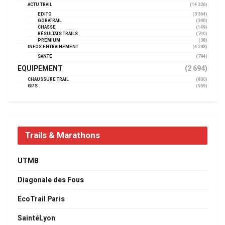
ACTU TRAIL
(14 326)
EDITO
(3 364)
GORATRAIL
(390)
CHASSE
(149)
RÉSULTATS TRAILS
(740)
PREMIUM
(38)
INFOS ENTRAINEMENT
(4 233)
SANTÉ
(794)
EQUIPEMENT
(2 694)
CHAUSSURE TRAIL
(800)
GPS
(959)
Trails & Marathons
UTMB
Diagonale des Fous
EcoTrail Paris
SaintéLyon