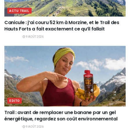
ACTU TRAIL
Canicule : j’ai couru 52 km à Morzine, et le Trail des
Hauts Forts a fait exactement ce qu’il fallait
9 AOÛT 2026
EDITO
Trail : avant de remplacer une banane par un gel
énergétique, regardez son coût environnemental
9 AOÛT 2026