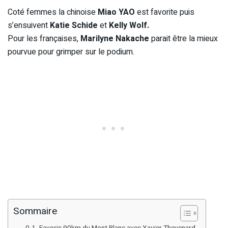
Coté femmes la chinoise
Miao YAO
est favorite puis
s’ensuivent
Katie Schide
et
Kelly Wolf.
Pour les françaises,
Marilyne Nakache
parait être la mieux
pourvue pour grimper sur le podium.
Sommaire
Favoris 90km du Mont Blanc avec Xavier Thevenard