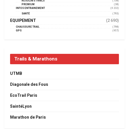
RÉSULTATS TRAILS
(738)
PREMIUM
(38)
INFOS ENTRAINEMENT
(4 232)
SANTÉ
(793)
EQUIPEMENT
(2 690)
CHAUSSURE TRAIL
(798)
GPS
(957)
Trails & Marathons
UTMB
Diagonale des Fous
EcoTrail Paris
SaintéLyon
Marathon de Paris