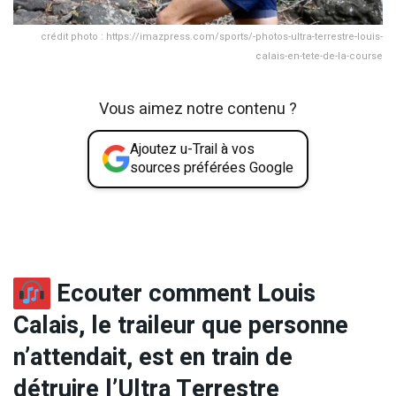
crédit photo : https://imazpress.com/sports/-photos-ultra-terrestre-louis-
calais-en-tete-de-la-course
Vous aimez notre contenu ?
Ajoutez u-Trail à vos
sources préférées Google
Ecouter comment Louis
Calais, le traileur que personne
n’attendait, est en train de
détruire l’Ultra Terrestre