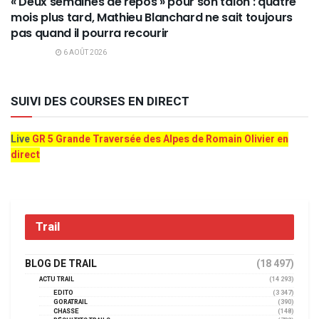
« Deux semaines de repos » pour son talon : quatre
mois plus tard, Mathieu Blanchard ne sait toujours
pas quand il pourra recourir
6 AOÛT 2026
SUIVI DES COURSES EN DIRECT
Live
GR 5 Grande Traversée des Alpes de Romain Olivier en
direct
Trail
BLOG DE TRAIL
(18 497)
ACTU TRAIL
(14 293)
EDITO
(3 347)
GORATRAIL
(390)
CHASSE
(148)