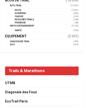
BLOG DE TRAIL
(18 505)
ACTU TRAIL
(14 301)
EDITO
(3 351)
GORATRAIL
(390)
CHASSE
(149)
RÉSULTATS TRAILS
(738)
PREMIUM
(38)
INFOS ENTRAINEMENT
(4 232)
SANTÉ
(793)
EQUIPEMENT
(2 691)
CHAUSSURE TRAIL
(799)
GPS
(957)
Trails & Marathons
UTMB
Diagonale des Fous
EcoTrail Paris