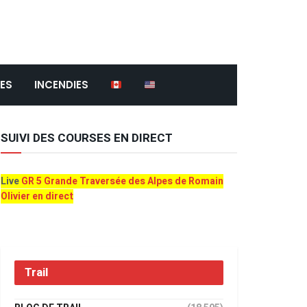
ES
INCENDIES
SUIVI DES COURSES EN DIRECT
Live
GR 5 Grande Traversée des Alpes de Romain
Olivier en direct
Trail