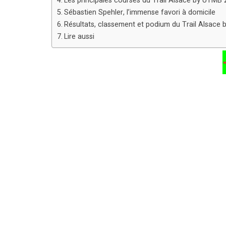
Les principales courses du Trail Alsace by UTMB
Sébastien Spehler, l’immense favori à domicile
Résultats, classement et podium du Trail Alsace
Lire aussi