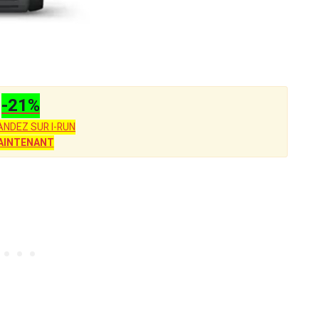
-21%
NDEZ SUR I-RUN
AINTENANT