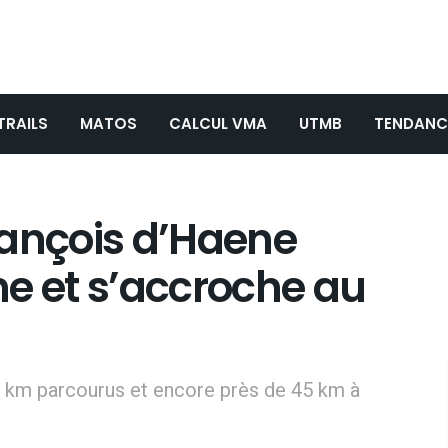
TRAILS
MATOS
CALCUL VMA
UTMB
TENDANC
François d’Haene
e et s’accroche au
1 km parcourus et encore près de 45 km à