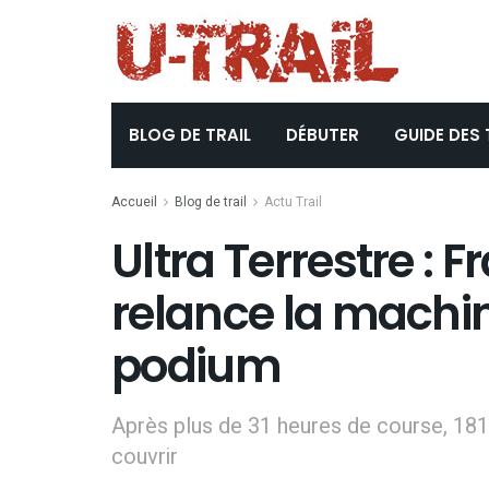
BLOG DE TRAIL
DÉBUTER
GUIDE DES 
Accueil
Blog de trail
Actu Trail
Ultra Terrestre : 
relance la machin
podium
Après plus de 31 heures de course, 18
couvrir