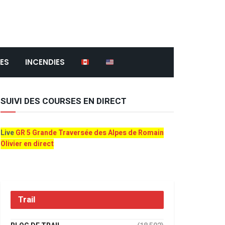
ES
INCENDIES
SUIVI DES COURSES EN DIRECT
Live
GR 5 Grande Traversée des Alpes de Romain
Olivier en direct
Trail