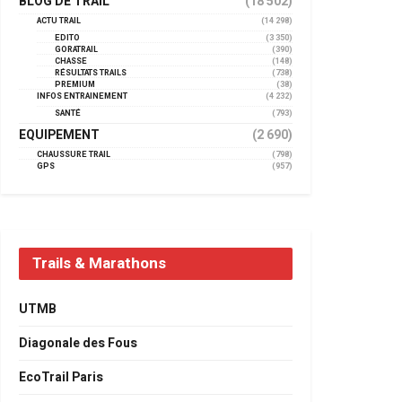
BLOG DE TRAIL
(18 502)
ACTU TRAIL
(14 298)
EDITO
(3 350)
GORATRAIL
(390)
CHASSE
(148)
RÉSULTATS TRAILS
(738)
PREMIUM
(38)
INFOS ENTRAINEMENT
(4 232)
SANTÉ
(793)
EQUIPEMENT
(2 690)
CHAUSSURE TRAIL
(798)
GPS
(957)
Trails & Marathons
UTMB
Diagonale des Fous
EcoTrail Paris