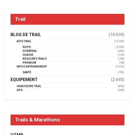
Trail
BLOG DE TRAIL
(18 509)
ACTU TRAIL
(14 305)
EDITO
(3 354)
GORATRAIL
(390)
CHASSE
(149)
RÉSULTATS TRAILS
(738)
PREMIUM
(38)
INFOS ENTRAINEMENT
(4 232)
SANTÉ
(793)
EQUIPEMENT
(2 693)
CHAUSSURE TRAIL
(800)
GPS
(958)
Trails & Marathons