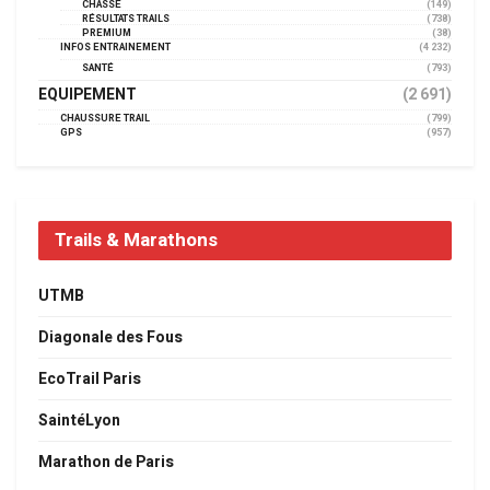
CHASSE
(149)
RÉSULTATS TRAILS
(738)
PREMIUM
(38)
INFOS ENTRAINEMENT
(4 232)
SANTÉ
(793)
EQUIPEMENT
(2 691)
CHAUSSURE TRAIL
(799)
GPS
(957)
Trails & Marathons
UTMB
Diagonale des Fous
EcoTrail Paris
SaintéLyon
Marathon de Paris