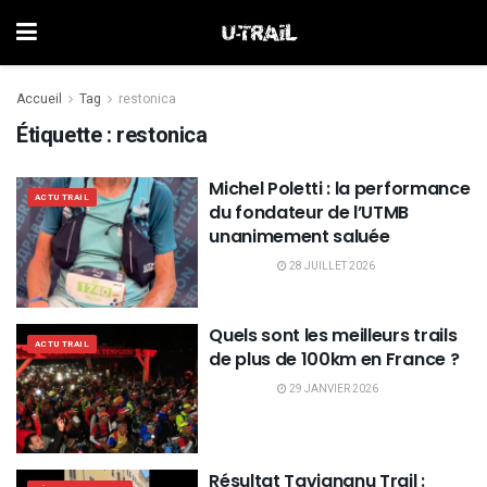
Accueil
Tag
restonica
Étiquette :
restonica
Michel Poletti : la performance
ACTU TRAIL
du fondateur de l’UTMB
unanimement saluée
28 JUILLET 2026
Quels sont les meilleurs trails
ACTU TRAIL
de plus de 100km en France ?
29 JANVIER 2026
Résultat Tavignanu Trail :