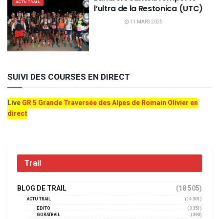
ACTU TRAIL
l’ultra de la Restonica (UTC)
11 MARS 2025
SUIVI DES COURSES EN DIRECT
Live
GR 5 Grande Traversée des Alpes de Romain Olivier en
direct
Trail
BLOG DE TRAIL
(18 505)
ACTU TRAIL
(14 301)
EDITO
(3 351)
GORATRAIL
(390)