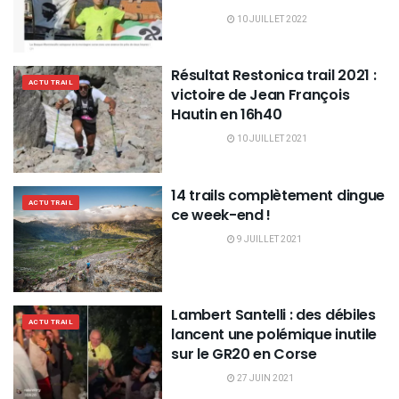
10 JUILLET 2022
Résultat Restonica trail 2021 :
ACTU TRAIL
victoire de Jean François
Hautin en 16h40
10 JUILLET 2021
14 trails complètement dingue
ACTU TRAIL
ce week-end !
9 JUILLET 2021
Lambert Santelli : des débiles
ACTU TRAIL
lancent une polémique inutile
sur le GR20 en Corse
27 JUIN 2021