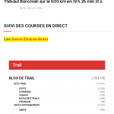
Thibaut Baronian sur le 500 km en 19 h 25 min 31 s
28 JUILLET 2026
SUIVI DES COURSES EN DIRECT
Live
Sierre-Zinal en direct
Trail
BLOG DE TRAIL
(18 519)
ACTU TRAIL
(14 314)
EDITO
(3 360)
GORATRAIL
(390)
CHASSE
(149)
RÉSULTATS TRAILS
(738)
PREMIUM
(38)
INFOS ENTRAINEMENT
(4 233)
SANTÉ
(794)