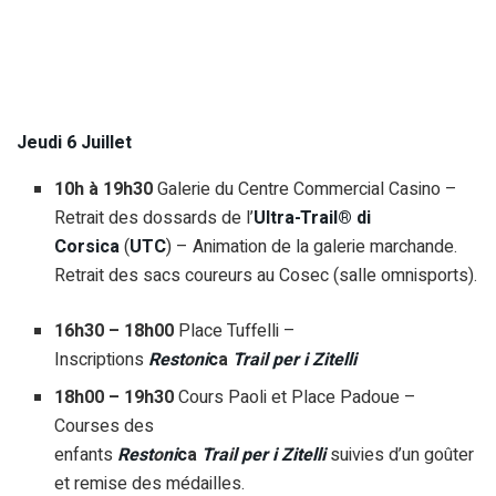
Jeudi 6 Juillet
10h à 19h30
Galerie du Centre Commercial Casino –
Retrait des dossards de l’
Ultra-Trail® di
Corsica
(
UTC
) – Animation de la galerie marchande.
Retrait des sacs coureurs au Cosec (salle omnisports).
16h30 – 18h00
Place Tuffelli –
Inscriptions
R
e
s
t
o
n
i
c
a
T
r
a
i
l
p
e
r
i
Z
i
t
e
l
l
i
18h00 – 19h30
Cours Paoli et Place Padoue –
Courses des
enfants
R
e
s
t
o
n
i
c
a
T
r
a
i
l
p
e
r
i
Z
i
t
e
l
l
i
suivies d’un goûter
et remise des médailles.