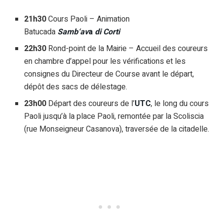
21h30
Cours Paoli – Animation
Batucada
S
a
m
b
‘
a
v
a
d
i
C
o
r
t
i
22h30
Rond-point de la Mairie – Accueil des coureurs
en chambre d’appel pour les vérifications et les
consignes du Directeur de Course avant le départ,
dépôt des sacs de délestage.
23h00
Départ des coureurs de l’
UTC
, le long du cours
Paoli jusqu’à la place Paoli, remontée par la Scoliscia
(rue Monseigneur Casanova), traversée de la citadelle.