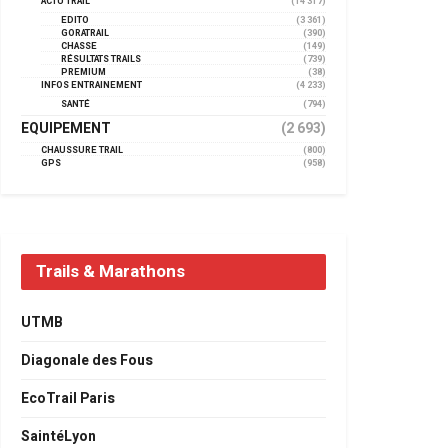
ACTU TRAIL
(14 317)
EDITO
(3 361)
GORATRAIL
(390)
CHASSE
(149)
RÉSULTATS TRAILS
(739)
PREMIUM
(38)
INFOS ENTRAINEMENT
(4 233)
SANTÉ
(794)
EQUIPEMENT
(2 693)
CHAUSSURE TRAIL
(800)
GPS
(958)
Trails & Marathons
UTMB
Diagonale des Fous
EcoTrail Paris
SaintéLyon