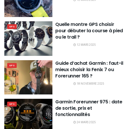
Quelle montre GPS choisir
GPS
pour débuter la course à pied
ou le trail ?
12 MARS 2025
Guide d’achat Garmin : faut-il
GPS
mieux choisir la Fenix 7 ou
Forerunner 165 ?
18 NOVEMBRE 2025
Garmin Forerunner 975 : date
GPS
de sortie, prix et
fonctionnalités
24 MARS 2025