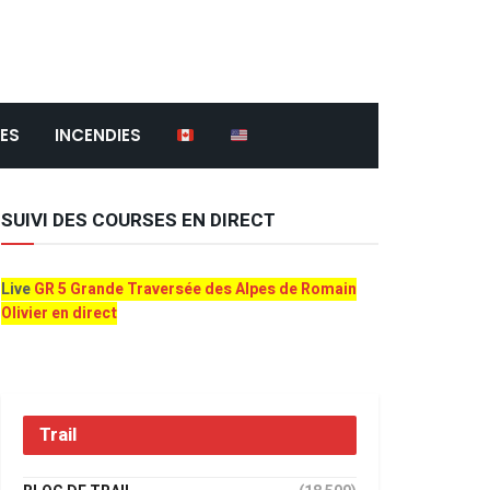
ES
INCENDIES
SUIVI DES COURSES EN DIRECT
Live
GR 5 Grande Traversée des Alpes de Romain
Olivier en direct
Trail