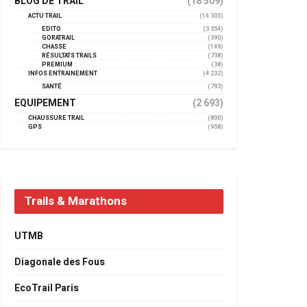
BLOG DE TRAIL
(18 509)
ACTU TRAIL
(14 305)
EDITO
(3 354)
GORATRAIL
(390)
CHASSE
(149)
RÉSULTATS TRAILS
(738)
PREMIUM
(38)
INFOS ENTRAINEMENT
(4 232)
SANTÉ
(793)
EQUIPEMENT
(2 693)
CHAUSSURE TRAIL
(800)
GPS
(958)
Trails & Marathons
UTMB
Diagonale des Fous
EcoTrail Paris