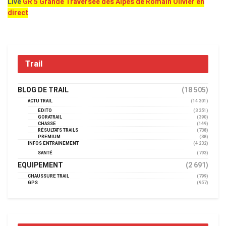
Live
GR 5 Grande Traversée des Alpes de Romain Olivier en
direct
Trail
BLOG DE TRAIL
(18 505)
ACTU TRAIL
(14 301)
EDITO
(3 351)
GORATRAIL
(390)
CHASSE
(149)
RÉSULTATS TRAILS
(738)
PREMIUM
(38)
INFOS ENTRAINEMENT
(4 232)
SANTÉ
(793)
EQUIPEMENT
(2 691)
CHAUSSURE TRAIL
(799)
GPS
(957)