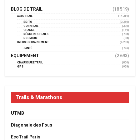
BLOG DE TRAIL
(18 519)
ACTU TRAIL
(14 314)
EDITO
(3 360)
GORATRAIL
(390)
CHASSE
(149)
RÉSULTATS TRAILS
(738)
PREMIUM
(38)
INFOS ENTRAINEMENT
(4 233)
SANTÉ
(794)
EQUIPEMENT
(2 693)
CHAUSSURE TRAIL
(800)
GPS
(958)
Trails & Marathons
UTMB
Diagonale des Fous
EcoTrail Paris