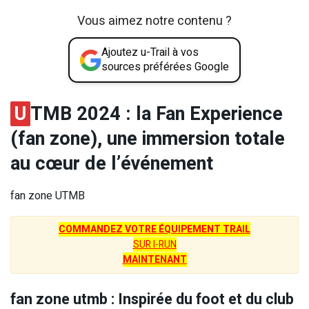
Vous aimez notre contenu ?
Ajoutez u-Trail à vos
sources préférées Google
U
TMB 2024 : la Fan Experience
(fan zone), une immersion totale
au cœur de l’événement
fan zone UTMB
COMMANDEZ VOTRE ÉQUIPEMENT TRAIL
SUR I-RUN
MAINTENANT
fan zone utmb : Inspirée du foot et du club