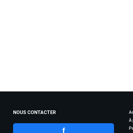
NOUS CONTACTER
Ac
À
Po
f