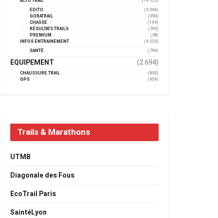
ACTU TRAIL
(14 325)
EDITO
(3 364)
GORATRAIL
(390)
CHASSE
(149)
RÉSULTATS TRAILS
(740)
PREMIUM
(38)
INFOS ENTRAINEMENT
(4 233)
SANTÉ
(794)
EQUIPEMENT
(2 694)
CHAUSSURE TRAIL
(800)
GPS
(959)
Trails & Marathons
UTMB
Diagonale des Fous
EcoTrail Paris
SaintéLyon