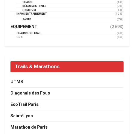
CHASSE
(149)
RÉSULTATS TRAILS
(738)
PREMIUM
(38)
INFOS ENTRAINEMENT
(4 233)
SANTÉ
(794)
EQUIPEMENT
(2 693)
CHAUSSURE TRAIL
(800)
GPS
(958)
Trails & Marathons
UTMB
Diagonale des Fous
EcoTrail Paris
SaintéLyon
Marathon de Paris