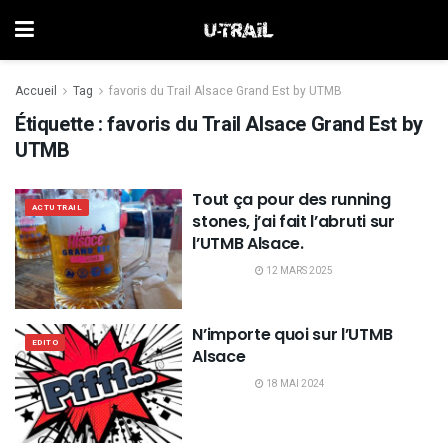
Accueil
Tag
favoris du Trail Alsace Grand Est by UTMB
Étiquette :
favoris du Trail Alsace Grand Est by
UTMB
Tout ça pour des running
ACTU TRAIL
stones, j’ai fait l’abruti sur
l’UTMB Alsace.
12 MARS 2025
N’importe quoi sur l’UTMB
EDITO
Alsace
18 MAI 2024