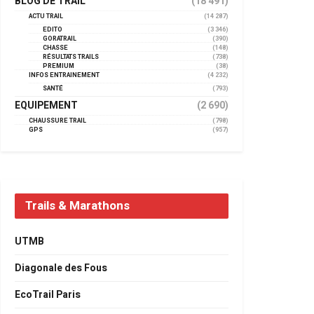
BLOG DE TRAIL
(18 491)
ACTU TRAIL
(14 287)
EDITO
(3 346)
GORATRAIL
(390)
CHASSE
(148)
RÉSULTATS TRAILS
(738)
PREMIUM
(38)
INFOS ENTRAINEMENT
(4 232)
SANTÉ
(793)
EQUIPEMENT
(2 690)
CHAUSSURE TRAIL
(798)
GPS
(957)
Trails & Marathons
UTMB
Diagonale des Fous
EcoTrail Paris