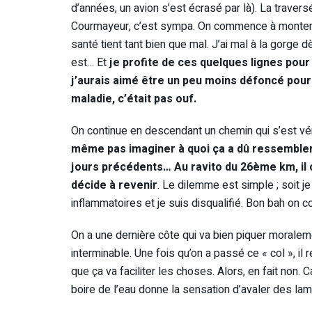
d’années, un avion s’est écrasé par là). La traver
Courmayeur, c’est sympa. On commence à monter 
santé tient tant bien que mal. J’ai mal à la gorge 
est… Et
je profite de ces quelques lignes pou
j’aurais aimé être un peu moins défoncé pour 
maladie, c’était pas ouf.
On continue en descendant un chemin qui s’est vé
même pas imaginer à quoi ça a dû ressembler 
jours précédents… Au ravito du 26ème km, il 
décide à revenir
. Le dilemme est simple ; soit j
inflammatoires et je suis disqualifié. Bon bah on c
On a une dernière côte qui va bien piquer moralem
interminable. Une fois qu’on a passé ce « col », i
que ça va faciliter les choses. Alors, en fait non.
boire de l’eau donne la sensation d’avaler des lame