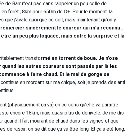
sée de Barr n’est pas sans rappeler un peu celle de
en forêt ; 8km pour 650m de D+. Pour le moment, la
dès que j’avale quoi que ce soit, mais maintenant qu’on y
r remercier sincèrement le coureur qui m’a reconnu ;
être un peu plus loquace, mais entre la surprise et la
ritablement transfo
rmé en torrent de boue. Je n’ose
quand les autres coureurs sont passés par là les
commence à faire chaud. Et le mal de gorge se
e continue en mordant sur ma chique, soit je prends des anti
ontinue.
ent (physiquement ça va) en ce sens qu’elle va paraître
l reste encore 18km, mais quasi plus de dénivelé. Je me dis
 Car quand il fait mourant de chaud dans les vignes et que
s de rasoir, on se dit que ça va être long. Et ça a été long.