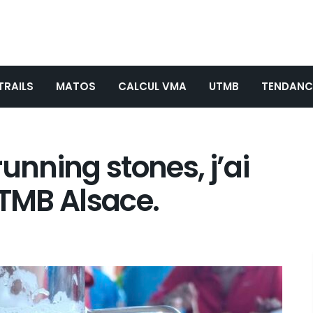
TRAILS
MATOS
CALCUL VMA
UTMB
TENDANC
unning stones, j’ai
’UTMB Alsace.