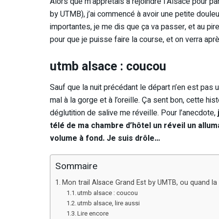
Alors que m’apprêtais à rejoindre l’Alsace pour par
by UTMB), j’ai commencé à avoir une petite douleu
importantes, je me dis que ça va passer, et au pire
pour que je puisse faire la course, et on verra aprè
utmb alsace : coucou
Sauf que la nuit précédant le départ n’en est pas 
mal à la gorge et à l’oreille. Ça sent bon, cette his
déglutition de salive me réveille. Pour l’anecdote,
télé de ma chambre d’hôtel un réveil un allu
volume à fond. Je suis drôle…
Sommaire
Mon trail Alsace Grand Est by UMTB, ou quand la ra
utmb alsace : coucou
utmb alsace, lire aussi
Lire encore