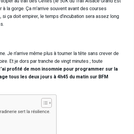
ticiper au trail des Celtes (le 50K du Trail Alsace Grand Est
r à la gorge. Ça m’arrive souvent avant des courses
, si ça doit empirer, le temps d’incubation sera assez long
s.
une. Je n’arrive même plus à tourner la tête sans crever de
toire. Et je dors par tranche de vingt minutes ; toute
j’ai profité de mon insomnie pour programmer sur la
mage tous les deux jours à 4h45 du matin sur BFM
dinerie sert la résilience.