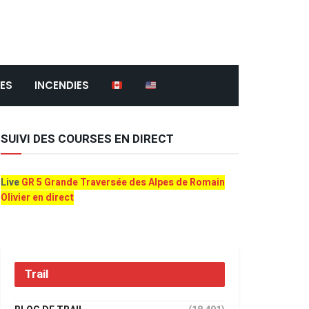
ES
INCENDIES
SUIVI DES COURSES EN DIRECT
Live
GR 5 Grande Traversée des Alpes de Romain
Olivier en direct
Trail