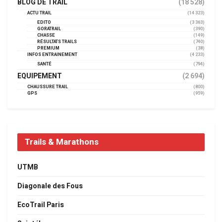
BLOG DE TRAIL
(18 528)
ACTU TRAIL
(14 323)
EDITO
(3 363)
GORATRAIL
(390)
CHASSE
(149)
RÉSULTATS TRAILS
(740)
PREMIUM
(38)
INFOS ENTRAINEMENT
(4 233)
SANTÉ
(794)
EQUIPEMENT
(2 694)
CHAUSSURE TRAIL
(800)
GPS
(959)
Trails & Marathons
UTMB
Diagonale des Fous
EcoTrail Paris