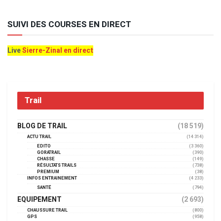
SUIVI DES COURSES EN DIRECT
Live
Sierre-Zinal en direct
Trail
BLOG DE TRAIL
(18 519)
ACTU TRAIL
(14 314)
EDITO
(3 360)
GORATRAIL
(390)
CHASSE
(149)
RÉSULTATS TRAILS
(738)
PREMIUM
(38)
INFOS ENTRAINEMENT
(4 233)
SANTÉ
(794)
EQUIPEMENT
(2 693)
CHAUSSURE TRAIL
(800)
GPS
(958)