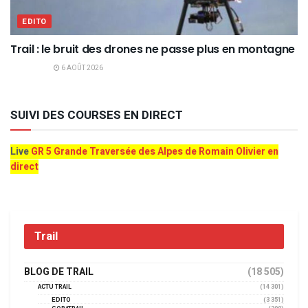
EDITO
Trail : le bruit des drones ne passe plus en montagne
6 AOÛT 2026
SUIVI DES COURSES EN DIRECT
Live
GR 5 Grande Traversée des Alpes de Romain Olivier en
direct
Trail
BLOG DE TRAIL
(18 505)
ACTU TRAIL
(14 301)
EDITO
(3 351)