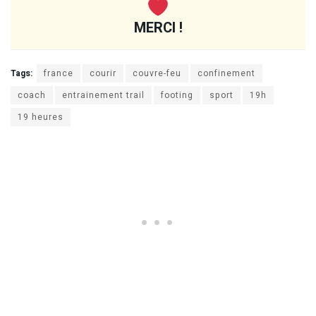
MERCI !
Tags:
france
courir
couvre-feu
confinement
coach
entrainement trail
footing
sport
19h
19 heures