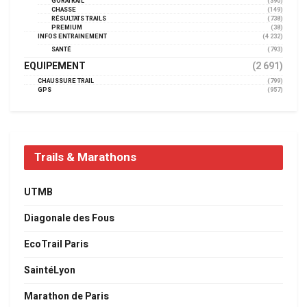
GORATRAIL
(390)
CHASSE
(149)
RÉSULTATS TRAILS
(738)
PREMIUM
(38)
INFOS ENTRAINEMENT
(4 232)
SANTÉ
(793)
EQUIPEMENT
(2 691)
CHAUSSURE TRAIL
(799)
GPS
(957)
Trails & Marathons
UTMB
Diagonale des Fous
EcoTrail Paris
SaintéLyon
Marathon de Paris