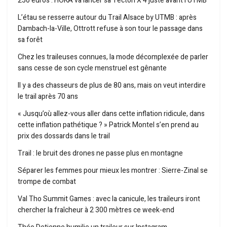
250 euros : HOKA va lancer sa Tecton X 4 juste avant l’UTMB
L’étau se resserre autour du Trail Alsace by UTMB : après
Dambach-la-Ville, Ottrott refuse à son tour le passage dans
sa forêt
Chez les traileuses connues, la mode décomplexée de parler
sans cesse de son cycle menstruel est gênante
Il y a des chasseurs de plus de 80 ans, mais on veut interdire
le trail après 70 ans
« Jusqu’où allez-vous aller dans cette inflation ridicule, dans
cette inflation pathétique ? » Patrick Montel s’en prend au
prix des dossards dans le trail
Trail : le bruit des drones ne passe plus en montagne
Séparer les femmes pour mieux les montrer : Sierre-Zinal se
trompe de combat
Val Tho Summit Games : avec la canicule, les traileurs iront
chercher la fraîcheur à 2 300 mètres ce week-end