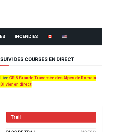
ES
INCENDIES
SUIVI DES COURSES EN DIRECT
Live
GR 5 Grande Traversée des Alpes de Romain
Olivier en direct
Trail