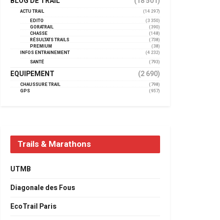
BLOG DE TRAIL
(18 501)
ACTU TRAIL
(14 297)
EDITO
(3 350)
GORATRAIL
(390)
CHASSE
(148)
RÉSULTATS TRAILS
(738)
PREMIUM
(38)
INFOS ENTRAINEMENT
(4 232)
SANTÉ
(793)
EQUIPEMENT
(2 690)
CHAUSSURE TRAIL
(798)
GPS
(957)
Trails & Marathons
UTMB
Diagonale des Fous
EcoTrail Paris