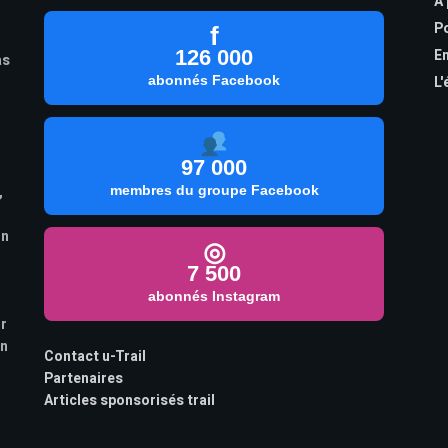
À
Po
f
126 000
En
as
abonnés Facebook
L'
97 000
,
membres du groupe Facebook
on
◎
7 500
abonnés Instagram
ur
on
Contact u-Trail
Partenaires
Articles sponsorisés trail