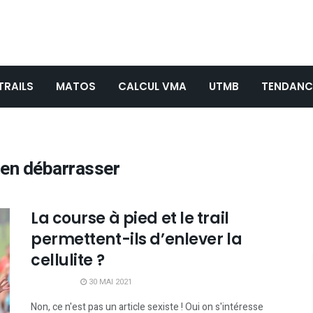
TRAILS
MATOS
CALCUL VMA
UTMB
TENDANC
’en débarrasser
La course à pied et le trail
permettent-ils d’enlever la
cellulite ?
30 MAI 2021
Non, ce n'est pas un article sexiste ! Oui on s'intéresse