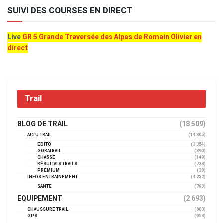
SUIVI DES COURSES EN DIRECT
Live
GR 5 Grande Traversée des Alpes de Romain Olivier en
direct
Trail
BLOG DE TRAIL
(18 509)
ACTU TRAIL
(14 305)
EDITO
(3 354)
GORATRAIL
(390)
CHASSE
(149)
RÉSULTATS TRAILS
(738)
PREMIUM
(38)
INFOS ENTRAINEMENT
(4 232)
SANTÉ
(793)
EQUIPEMENT
(2 693)
CHAUSSURE TRAIL
(800)
GPS
(958)