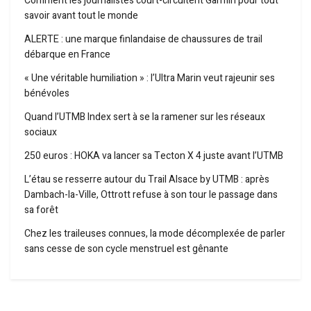
Comment les journalistes court-circuitent Garmin pour tout
savoir avant tout le monde
ALERTE : une marque finlandaise de chaussures de trail
débarque en France
« Une véritable humiliation » : l’Ultra Marin veut rajeunir ses
bénévoles
Quand l’UTMB Index sert à se la ramener sur les réseaux
sociaux
250 euros : HOKA va lancer sa Tecton X 4 juste avant l’UTMB
L’étau se resserre autour du Trail Alsace by UTMB : après
Dambach-la-Ville, Ottrott refuse à son tour le passage dans
sa forêt
Chez les traileuses connues, la mode décomplexée de parler
sans cesse de son cycle menstruel est gênante