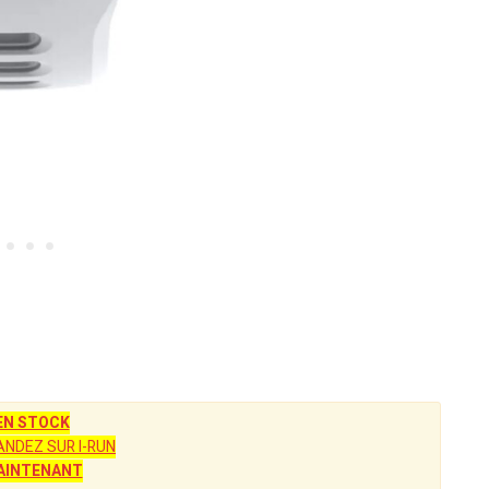
EN STOCK
NDEZ SUR I-RUN
AINTENANT