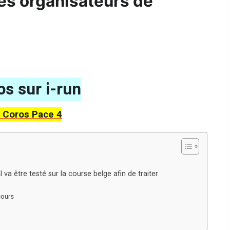
es organisateurs de
s sur i-run
 Coros Pace 4
va être testé sur la course belge afin de traiter
cours