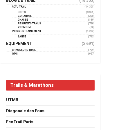
BLOG DE TRAIL
(18 505)
ACTU TRAIL
(14 301)
EDITO
(3 351)
GORATRAIL
(390)
CHASSE
(149)
RÉSULTATS TRAILS
(738)
PREMIUM
(38)
INFOS ENTRAINEMENT
(4 232)
SANTÉ
(793)
EQUIPEMENT
(2 691)
CHAUSSURE TRAIL
(799)
GPS
(957)
Trails & Marathons
UTMB
Diagonale des Fous
EcoTrail Paris