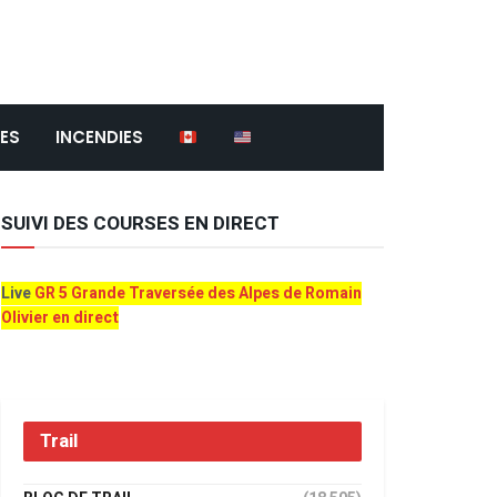
ES
INCENDIES
SUIVI DES COURSES EN DIRECT
Live
GR 5 Grande Traversée des Alpes de Romain
Olivier en direct
Trail