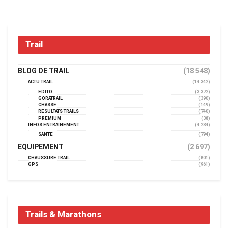
Trail
BLOG DE TRAIL
(18 548)
ACTU TRAIL
(14 342)
EDITO
(3 372)
GORATRAIL
(390)
CHASSE
(149)
RÉSULTATS TRAILS
(740)
PREMIUM
(38)
INFOS ENTRAINEMENT
(4 234)
SANTÉ
(794)
EQUIPEMENT
(2 697)
CHAUSSURE TRAIL
(801)
GPS
(961)
Trails & Marathons