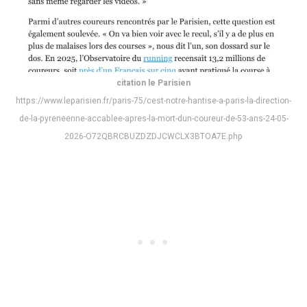
citation le Parisien
https://www.leparisien.fr/paris-75/cest-notre-hantise-a-paris-la-direction-
de-la-pyreneenne-accablee-apres-la-mort-dun-coureur-de-53-ans-24-05-
2026-O72QBRCBUZDZDJCWCLX3BTOA7E.php