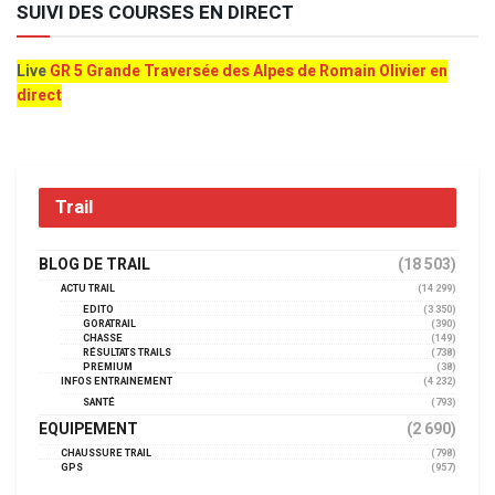
SUIVI DES COURSES EN DIRECT
Live
GR 5 Grande Traversée des Alpes de Romain Olivier en
direct
Trail
BLOG DE TRAIL
(18 503)
ACTU TRAIL
(14 299)
EDITO
(3 350)
GORATRAIL
(390)
CHASSE
(149)
RÉSULTATS TRAILS
(738)
PREMIUM
(38)
INFOS ENTRAINEMENT
(4 232)
SANTÉ
(793)
EQUIPEMENT
(2 690)
CHAUSSURE TRAIL
(798)
GPS
(957)