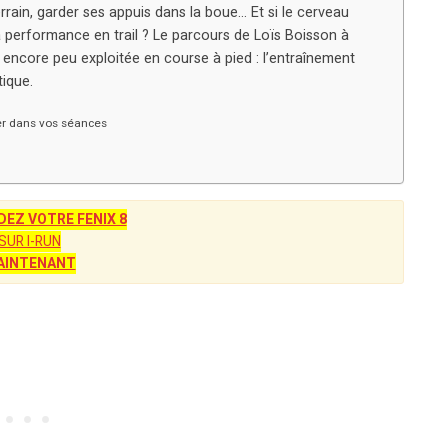
rrain, garder ses appuis dans la boue… Et si le cerveau
 la performance en trail ? Le parcours de Loïs Boisson à
ncore peu exploitée en course à pied : l’entraînement
tique.
er dans vos séances
Z VOTRE FENIX 8
SUR I-RUN
AINTENANT