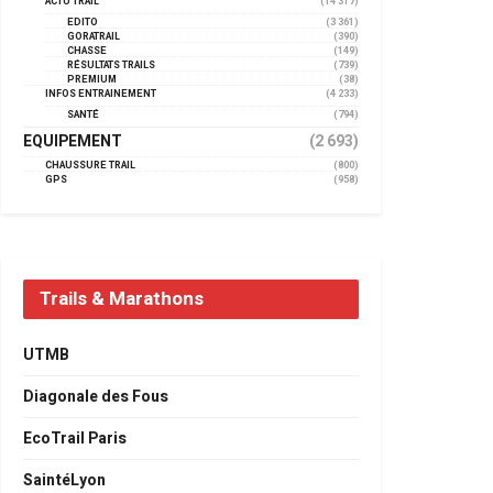
ACTU TRAIL
(14 317)
EDITO
(3 361)
GORATRAIL
(390)
CHASSE
(149)
RÉSULTATS TRAILS
(739)
PREMIUM
(38)
INFOS ENTRAINEMENT
(4 233)
SANTÉ
(794)
EQUIPEMENT
(2 693)
CHAUSSURE TRAIL
(800)
GPS
(958)
Trails & Marathons
UTMB
Diagonale des Fous
EcoTrail Paris
SaintéLyon