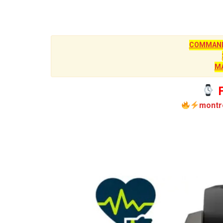
COMMANDE
M
F
montr