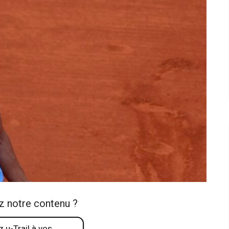
z notre contenu ?
 u-Trail à vos