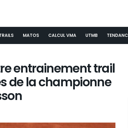
TRAILS
MATOS
CALCUL VMA
UTMB
TENDANC
re entrainement trail
s de la championne
isson