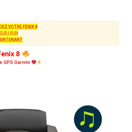
Z VOTRE FENIX 8
SUR I-RUN
AINTENANT
enix 8
e GPS Garmin