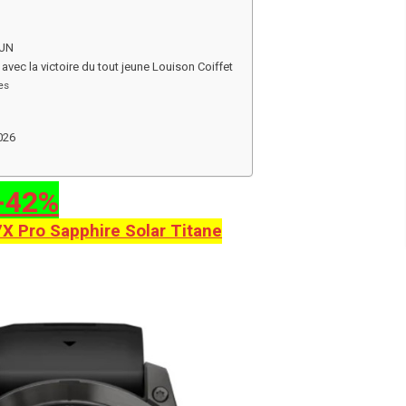
RUN
vec la victoire du tout jeune Louison Coiffet
es
026
-42%
X Pro Sapphire Solar Titane