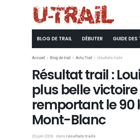
BLOG DE TRAIL
DÉBUTER
GUIDE DES 
Accueil
Blog de trail
Actu Trail
résultats trails
Résultat trail : Lo
plus belle victoire
remportant le 90
Mont-Blanc
26 juin 2026
dans
résultats trails