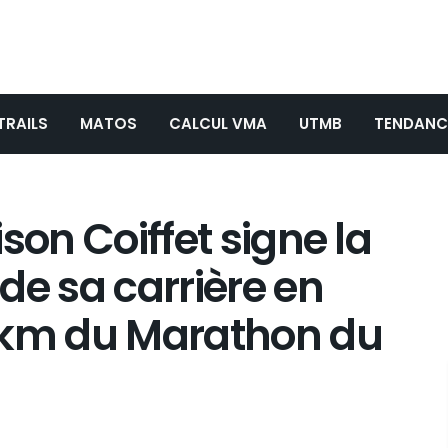
TRAILS
MATOS
CALCUL VMA
UTMB
TENDANC
uison Coiffet signe la
 de sa carrière en
 km du Marathon du