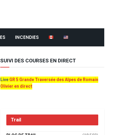
ES
INCENDIES
SUIVI DES COURSES EN DIRECT
Live
GR 5 Grande Traversée des Alpes de Romain
Olivier en direct
Trail