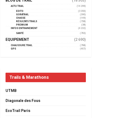
BLOG DE TRAIL
(18 503)
ACTU TRAIL
(14 299)
EDITO
(3 350)
GORATRAIL
(390)
CHASSE
(149)
RÉSULTATS TRAILS
(738)
PREMIUM
(38)
INFOS ENTRAINEMENT
(4 232)
SANTÉ
(793)
EQUIPEMENT
(2 690)
CHAUSSURE TRAIL
(798)
GPS
(957)
Trails & Marathons
UTMB
Diagonale des Fous
EcoTrail Paris