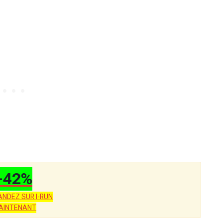
-42%
NDEZ SUR I-RUN
AINTENANT