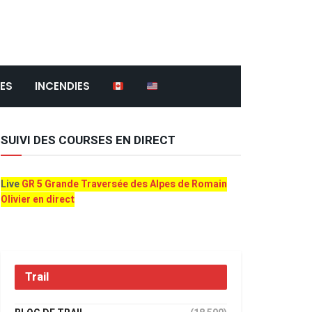
ES
INCENDIES
SUIVI DES COURSES EN DIRECT
Live
GR 5 Grande Traversée des Alpes de Romain
Olivier en direct
Trail