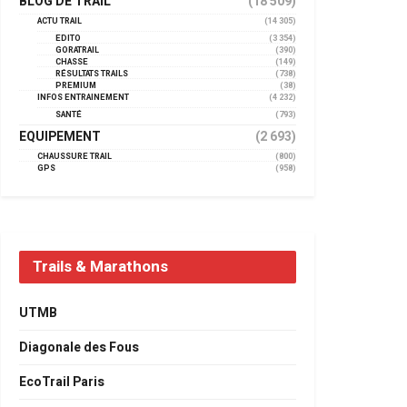
BLOG DE TRAIL
(18 509)
ACTU TRAIL
(14 305)
EDITO
(3 354)
GORATRAIL
(390)
CHASSE
(149)
RÉSULTATS TRAILS
(738)
PREMIUM
(38)
INFOS ENTRAINEMENT
(4 232)
SANTÉ
(793)
EQUIPEMENT
(2 693)
CHAUSSURE TRAIL
(800)
GPS
(958)
Trails & Marathons
UTMB
Diagonale des Fous
EcoTrail Paris