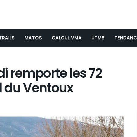
TRAILS
MATOS
CALCUL VMA
UTMB
TENDANC
adi remporte les 72
il du Ventoux