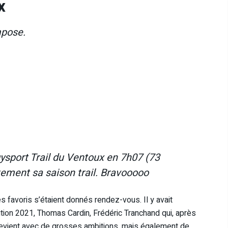
x
mpose.
gysport Trail du Ventoux en 7h07 (73
itement sa saison trail. Bravooooo
s favoris s’étaient donnés rendez-vous. Il y avait
tion 2021, Thomas Cardin, Frédéric Tranchand qui, après
revient avec de grosses ambitions, mais également de