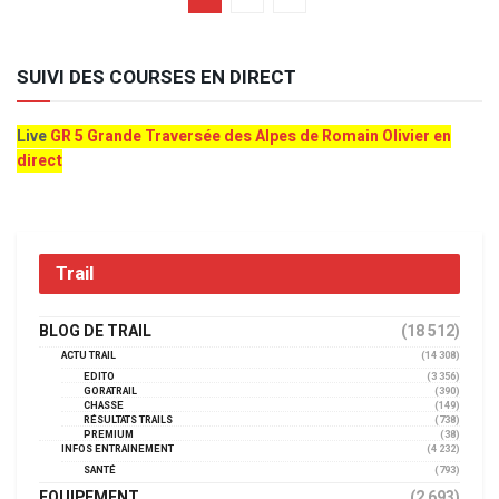
SUIVI DES COURSES EN DIRECT
Live
GR 5 Grande Traversée des Alpes de Romain Olivier en
direct
Trail
BLOG DE TRAIL
(18 512)
ACTU TRAIL
(14 308)
EDITO
(3 356)
GORATRAIL
(390)
CHASSE
(149)
RÉSULTATS TRAILS
(738)
PREMIUM
(38)
INFOS ENTRAINEMENT
(4 232)
SANTÉ
(793)
EQUIPEMENT
(2 693)