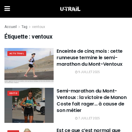
Accueil
Tag
ventoux
Étiquette :
ventoux
Enceinte de cinq mois : cette
ACTU TRAIL
runneuse termine le semi-
marathon du Mont-Ventoux
9 JUILLET 2025
Semi-marathon du Mont-
EDITO
Ventoux : la victoire de Manon
Coste fait rager… à cause de
son métier
7 JUILLET 2025
Est ce que c’est normal que