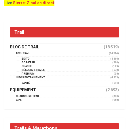
Live
Sierre-Zinal en direct
Trail
BLOG DE TRAIL
(18 519)
ACTU TRAIL
(14 314)
EDITO
(3 360)
GORATRAIL
(390)
CHASSE
(149)
RÉSULTATS TRAILS
(738)
PREMIUM
(38)
INFOS ENTRAINEMENT
(4 233)
SANTÉ
(794)
EQUIPEMENT
(2 693)
CHAUSSURE TRAIL
(800)
GPS
(958)
Trails & Marathons