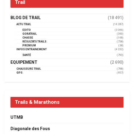
Trail
BLOG DE TRAIL
(18 491)
ACTU TRAIL
(14 287)
EDITO
(3 346)
GORATRAIL
(390)
CHASSE
(148)
RÉSULTATS TRAILS
(738)
PREMIUM
(38)
INFOS ENTRAINEMENT
(4 232)
SANTÉ
(793)
EQUIPEMENT
(2 690)
CHAUSSURE TRAIL
(798)
GPS
(957)
Trails & Marathons
UTMB
Diagonale des Fous