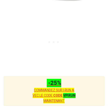
-25%
COMMANDEZ SUR I-RUN A
VEC LE CODE
CODE
VPIRUN
MAINTENANT