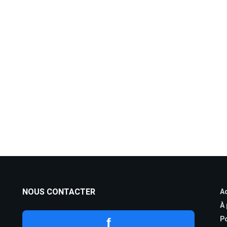
NOUS CONTACTER
Ac
À
Po
f