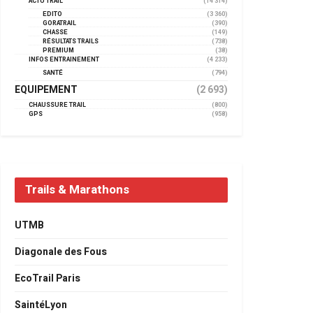
ACTU TRAIL
(14 314)
EDITO
(3 360)
GORATRAIL
(390)
CHASSE
(149)
RÉSULTATS TRAILS
(738)
PREMIUM
(38)
INFOS ENTRAINEMENT
(4 233)
SANTÉ
(794)
EQUIPEMENT
(2 693)
CHAUSSURE TRAIL
(800)
GPS
(958)
Trails & Marathons
UTMB
Diagonale des Fous
EcoTrail Paris
SaintéLyon