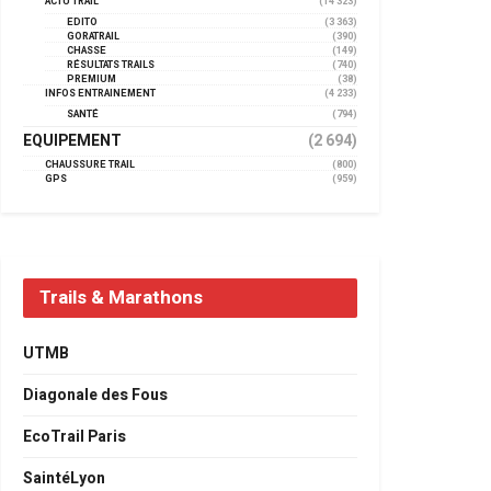
ACTU TRAIL
(14 323)
EDITO
(3 363)
GORATRAIL
(390)
CHASSE
(149)
RÉSULTATS TRAILS
(740)
PREMIUM
(38)
INFOS ENTRAINEMENT
(4 233)
SANTÉ
(794)
EQUIPEMENT
(2 694)
CHAUSSURE TRAIL
(800)
GPS
(959)
Trails & Marathons
UTMB
Diagonale des Fous
EcoTrail Paris
SaintéLyon