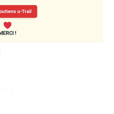
utiens u-Trail
MERCI !