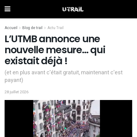
Accueil
Blog de trail
Actu Trail
L’UTMB annonce une
nouvelle mesure… qui
existait déjà !
(et en plus avant c'était gratuit, maintenant c'est
payant)
28 juillet 2026