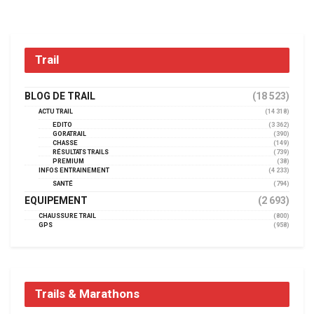
Trail
BLOG DE TRAIL
(18 523)
ACTU TRAIL
(14 318)
EDITO
(3 362)
GORATRAIL
(390)
CHASSE
(149)
RÉSULTATS TRAILS
(739)
PREMIUM
(38)
INFOS ENTRAINEMENT
(4 233)
SANTÉ
(794)
EQUIPEMENT
(2 693)
CHAUSSURE TRAIL
(800)
GPS
(958)
Trails & Marathons