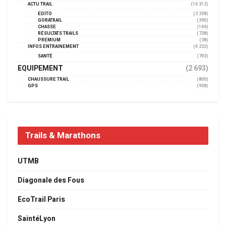
ACTU TRAIL
(14 312)
EDITO
(3 358)
GORATRAIL
(390)
CHASSE
(149)
RÉSULTATS TRAILS
(738)
PREMIUM
(38)
INFOS ENTRAINEMENT
(4 232)
SANTÉ
(793)
EQUIPEMENT
(2 693)
CHAUSSURE TRAIL
(800)
GPS
(958)
Trails & Marathons
UTMB
Diagonale des Fous
EcoTrail Paris
SaintéLyon