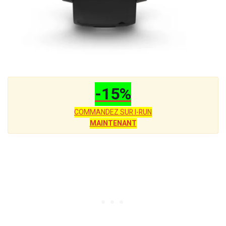
-15%
COMMANDEZ SUR I-RUN
MAINTENANT