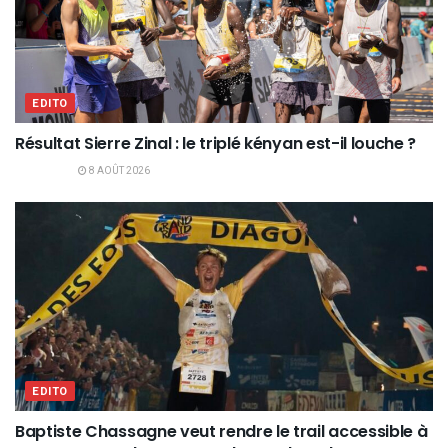
EDITO
Résultat Sierre Zinal : le triplé kényan est-il louche ?
8 AOÛT 2026
EDITO
Baptiste Chassagne veut rendre le trail accessible à