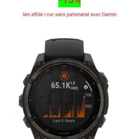
lien affilié i-run sans partenariat avec Garmin