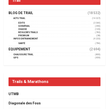
Trail
BLOG DE TRAIL
(18 532)
ACTU TRAIL
(14 327)
EDITO
(3 364)
GORATRAIL
(390)
CHASSE
(149)
RÉSULTATS TRAILS
(740)
PREMIUM
(38)
INFOS ENTRAINEMENT
(4 233)
SANTÉ
(794)
EQUIPEMENT
(2 694)
CHAUSSURE TRAIL
(800)
GPS
(959)
Trails & Marathons
UTMB
Diagonale des Fous