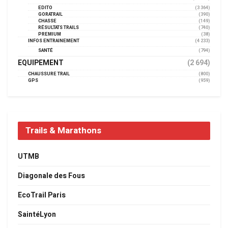
EDITO
(3 364)
GORATRAIL
(390)
CHASSE
(149)
RÉSULTATS TRAILS
(740)
PREMIUM
(38)
INFOS ENTRAINEMENT
(4 233)
SANTÉ
(794)
EQUIPEMENT
(2 694)
CHAUSSURE TRAIL
(800)
GPS
(959)
Trails & Marathons
UTMB
Diagonale des Fous
EcoTrail Paris
SaintéLyon