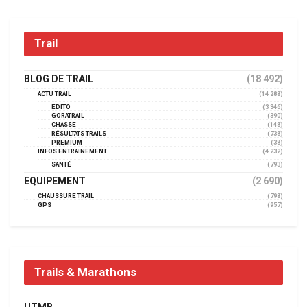
Trail
BLOG DE TRAIL
(18 492)
ACTU TRAIL
(14 288)
EDITO
(3 346)
GORATRAIL
(390)
CHASSE
(148)
RÉSULTATS TRAILS
(738)
PREMIUM
(38)
INFOS ENTRAINEMENT
(4 232)
SANTÉ
(793)
EQUIPEMENT
(2 690)
CHAUSSURE TRAIL
(798)
GPS
(957)
Trails & Marathons