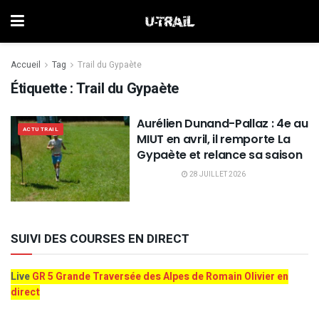
Accueil
Tag
Trail du Gypaète
Étiquette :
Trail du Gypaète
Aurélien Dunand-Pallaz : 4e au
ACTU TRAIL
MIUT en avril, il remporte La
Gypaète et relance sa saison
28 JUILLET 2026
SUIVI DES COURSES EN DIRECT
Live
GR 5 Grande Traversée des Alpes de Romain Olivier en
direct