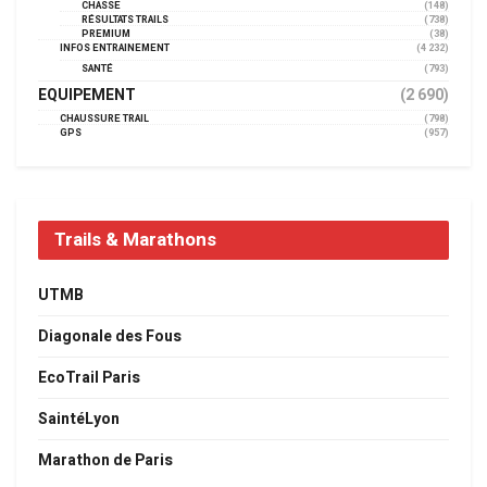
CHASSE
(148)
RÉSULTATS TRAILS
(738)
PREMIUM
(38)
INFOS ENTRAINEMENT
(4 232)
SANTÉ
(793)
EQUIPEMENT
(2 690)
CHAUSSURE TRAIL
(798)
GPS
(957)
Trails & Marathons
UTMB
Diagonale des Fous
EcoTrail Paris
SaintéLyon
Marathon de Paris