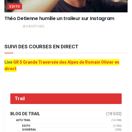
EDITO
Théo Detienne humilie un traileur sur Instagram
6 AOÛT 2026
SUIVI DES COURSES EN DIRECT
Live
GR 5 Grande Traversée des Alpes de Romain Olivier en
direct
Trail
BLOG DE TRAIL
(18 502)
ACTU TRAIL
(14 298)
EDITO
(3 350)
GORATRAIL
(390)