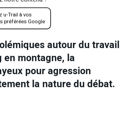
 u-Trail à vos
s préférées Google
lémiques autour du travail
g en montagne, la
ayeux pour agression
ement la nature du débat.