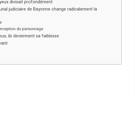
ayeux divisait profondément.
unal judiciaire de Bayonne change radicalement la
at
erception du personnage
ux, ils deviennent sa faiblesse
vant