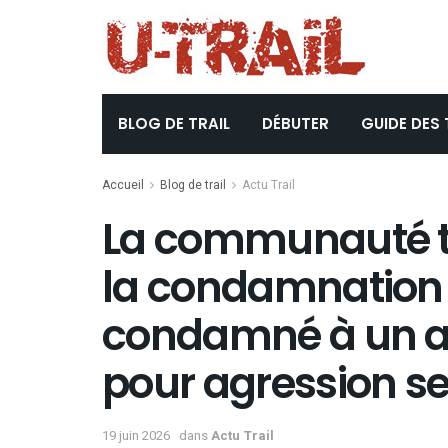
BLOG DE TRAIL
DÉBUTER
GUIDE DES 
Accueil
Blog de trail
Actu Trail
La communauté tra
la condamnation 
condamné à un an
pour agression se
19 juin 2026
dans
Actu Trail