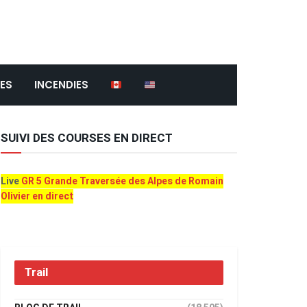
ES
INCENDIES
SUIVI DES COURSES EN DIRECT
Live
GR 5 Grande Traversée des Alpes de Romain
Olivier en direct
Trail