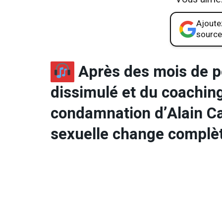
Ajoutez
source
Après des mois de po
dissimulé et du coachin
condamnation d’Alain C
sexuelle change complèt