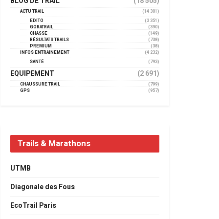
BLOG DE TRAIL
(18 505)
ACTU TRAIL
(14 301)
EDITO
(3 351)
GORATRAIL
(390)
CHASSE
(149)
RÉSULTATS TRAILS
(738)
PREMIUM
(38)
INFOS ENTRAINEMENT
(4 232)
SANTÉ
(793)
EQUIPEMENT
(2 691)
CHAUSSURE TRAIL
(799)
GPS
(957)
Trails & Marathons
UTMB
Diagonale des Fous
EcoTrail Paris