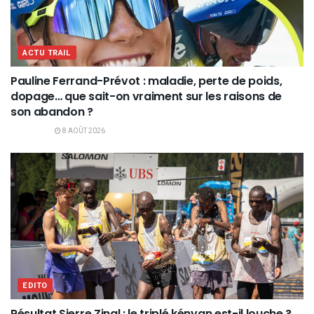
ACTU TRAIL
Pauline Ferrand-Prévot : maladie, perte de poids,
dopage… que sait-on vraiment sur les raisons de
son abandon ?
8 AOÛT 2026
EDITO
Résultat Sierre Zinal : le triplé kényan est-il louche ?