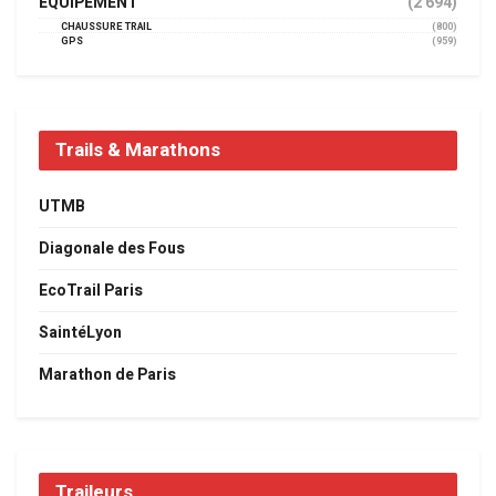
EQUIPEMENT
(2 694)
CHAUSSURE TRAIL
(800)
GPS
(959)
Trails & Marathons
UTMB
Diagonale des Fous
EcoTrail Paris
SaintéLyon
Marathon de Paris
Traileurs