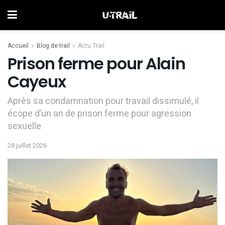
Accueil
Blog de trail
Actu Trail
Prison ferme pour Alain
Cayeux
Après sa condamnation pour travail dissimulé, il
écope d’un an de prison ferme pour agression
sexuelle
28 juillet 2026