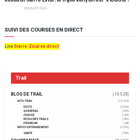
8 AOÛT 2026
SUIVI DES COURSES EN DIRECT
Live
Sierre-Zinal en direct
Trail
BLOG DE TRAIL
(18 528)
ACTU TRAIL
(14 323)
EDITO
(3 363)
GORATRAIL
(390)
CHASSE
(149)
RÉSULTATS TRAILS
(740)
PREMIUM
(38)
INFOS ENTRAINEMENT
(4 233)
SANTÉ
(794)