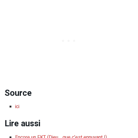
Source
ici
Lire aussi
Encore un FKT (Dieu… que c’est ennuyant !)