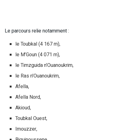
Le parcours relie notamment :
le Toubkal (4 167 m),
le M’Goun (4 071 m),
le Timzguida n’Ouanoukrim,
le Ras n’Ouanoukrim,
Afella,
Afella Nord,
Akioud,
Toubkal Ouest,
Imouzzer,
Biguinoussene,