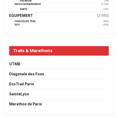
PREMIUM
(38)
INFOS ENTRAINEMENT
(4 233)
SANTÉ
(794)
EQUIPEMENT
(2 693)
CHAUSSURE TRAIL
(800)
GPS
(958)
Trails & Marathons
UTMB
Diagonale des Fous
EcoTrail Paris
SaintéLyon
Marathon de Paris