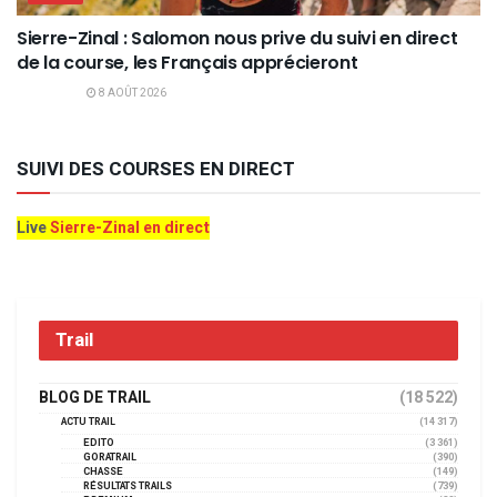
Sierre-Zinal : Salomon nous prive du suivi en direct
de la course, les Français apprécieront
8 AOÛT 2026
SUIVI DES COURSES EN DIRECT
Live
Sierre-Zinal en direct
Trail
BLOG DE TRAIL
(18 522)
ACTU TRAIL
(14 317)
EDITO
(3 361)
GORATRAIL
(390)
CHASSE
(149)
RÉSULTATS TRAILS
(739)