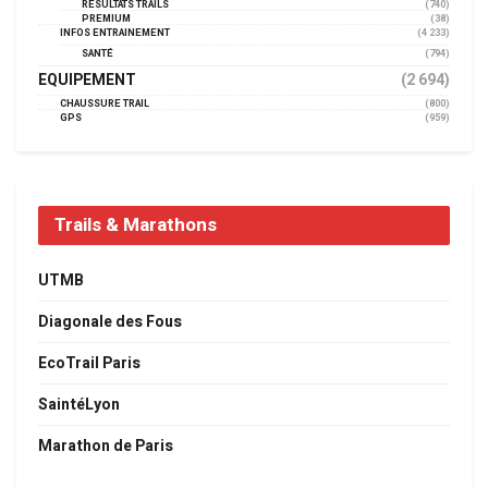
RÉSULTATS TRAILS
(740)
PREMIUM
(38)
INFOS ENTRAINEMENT
(4 233)
SANTÉ
(794)
EQUIPEMENT
(2 694)
CHAUSSURE TRAIL
(800)
GPS
(959)
Trails & Marathons
UTMB
Diagonale des Fous
EcoTrail Paris
SaintéLyon
Marathon de Paris