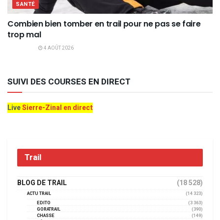
SANTÉ
Combien bien tomber en trail pour ne pas se faire
trop mal
4 AOÛT 2026
SUIVI DES COURSES EN DIRECT
Live
Sierre-Zinal en direct
Trail
BLOG DE TRAIL
(18 528)
ACTU TRAIL
(14 323)
EDITO
(3 363)
GORATRAIL
(390)
CHASSE
(149)