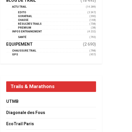
BLOG DE TRAIL
(18 493)
ACTU TRAIL
(14 289)
EDITO
(3 347)
GORATRAIL
(390)
CHASSE
(148)
RÉSULTATS TRAILS
(738)
PREMIUM
(38)
INFOS ENTRAINEMENT
(4 232)
SANTÉ
(793)
EQUIPEMENT
(2 690)
CHAUSSURE TRAIL
(798)
GPS
(957)
Trails & Marathons
UTMB
Diagonale des Fous
EcoTrail Paris