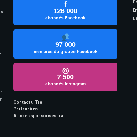
Po
f
126 000
En
as
abonnés Facebook
L'
97 000
,
membres du groupe Facebook
on
◎
7 500
abonnés Instagram
ur
on
Contact u-Trail
Partenaires
Articles sponsorisés trail