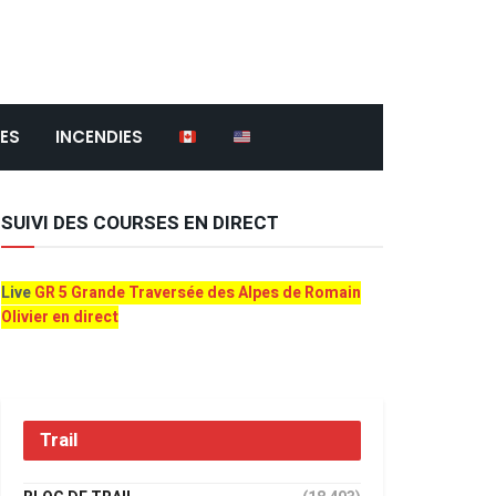
ES
INCENDIES
SUIVI DES COURSES EN DIRECT
Live
GR 5 Grande Traversée des Alpes de Romain
Olivier en direct
Trail